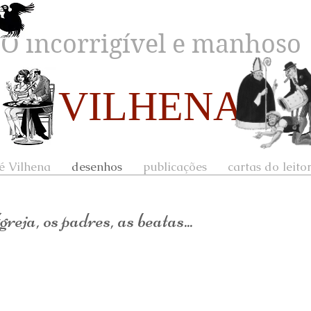
O incorrigível e manhoso
VILHENA
é Vilhena
desenhos
publicações
cartas do leito
eja, os padres, as beatas...