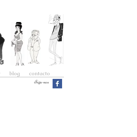
r
blog
contacto
Siga-nos